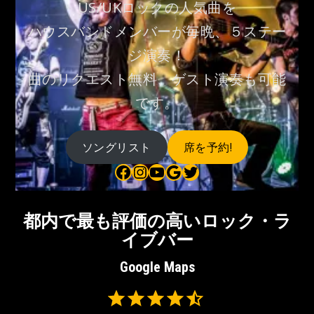
US/UKロックの人気曲を
ハウスバンドメンバーが毎晩、５ステー
ジ演奏！
曲のリクエスト無料、ゲスト演奏も可能
です。
ソングリスト
席を予約!
Bauhaus on Facebook
Bauhaus on Instagram
Bauhaus on YouTube
Bauhaus on Google Maps
Bauhaus on Twitter
都内で最も評価の高いロック・ラ
イブバー
Google Maps
Rating: 4.5 out of 5.
⭐