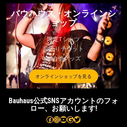
バウハウス・オンラインシ
ョップ
限定Tシャツ
前売りチケット
その他グッズ
オンラインショップを見る
Bauhaus公式SNSアカウントのフォ
ロー、お願いします!
Bauhaus on Facebook
Bauhaus on Instagram
Bauhaus on YouTube
Bauhaus on Google Maps
Bauhaus on Twitter