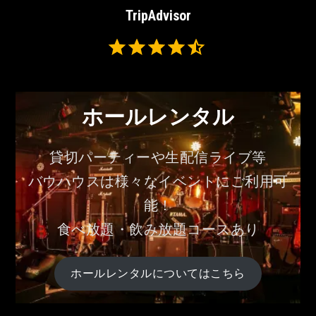
⭐
TripAdvisor
⭐
⭐
Rating: 4.5 out of 5.
⭐
⭐
⭐
⭐
⭐
ホールレンタル
⭐
貸切パーティーや生配信ライブ等
バウハウスは様々なイベントにご利用可
能！
食べ放題・飲み放題コースあり
ホールレンタルについてはこちら