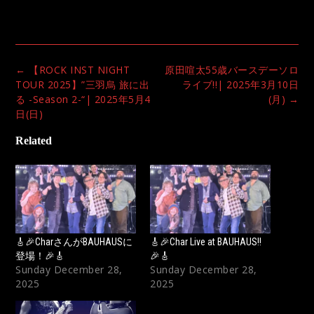
Post
←
【ROCK INST NIGHT
原田喧太55歳バースデーソロ
navigation
TOUR 2025】”三羽烏 旅に出
ライブ!!| 2025年3月10日
る -Season 2-“| 2025年5月4
(月)
→
日(日)
Related
🎸🎉CharさんがBAUHAUSに
🎸🎉Char Live at BAUHAUS!!
登場！🎉🎸
🎉🎸
Sunday December 28,
Sunday December 28,
2025
2025