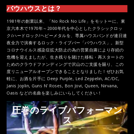
バウハウスとは？
1981年の創業以来、「No Rock No Life」をモットーに、東
京六本木で1970年～2000年代を中心としたクラシックロッ
ク/ハードロック/ヘビーメタルを、専属ハウスバンドが連日連
夜全力で演奏するロック・ライブバー「バウハウス」。新型
コロナウイルス感染症拡大防止の為の営業自粛により存続の
危機を迎えましたが、生き残りを賭けた移転・再スタートの
ためのクラウドファンディングで沢山のご支援を賜り、この
度リニューアルオープンできることとなりました！ぜひお気
軽に、お酒を片手に Deep Purple, Led Zeppelin, AC/DC,
Janis Joplin, Guns N’ Roses, Bon Jovi, Queen, Nirvana,
Oasis などの名曲を楽しみにいらしてください！
圧巻のライブパフォーマン
ス