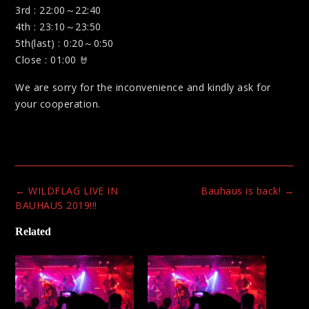
3rd : 22:00～22:40
4th : 23:10～23:50
5th(last) : 0:20～0:50
Close : 01:00
🤘
We are sorry for the inconvenience and kindly ask for
your cooperation.
Post
←
WILDFLAG LIVE IN
Bauhaus is back!
→
navigation
BAUHAUS 2019!!!
Related