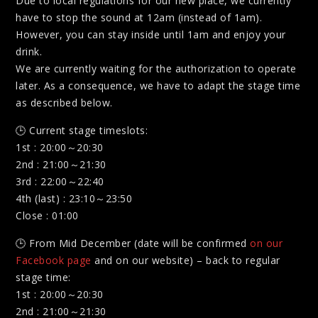
Due to local regulations for our new place, we currently
have to stop the sound at 12am (instead of 1am).
However, you can stay inside until 1am and enjoy your
drink.
We are currently waiting for the authorization to operate
later. As a consequence, we have to adapt the stage time
as described below.
🕒
Current stage timeslots:
1st : 20:00～20:30
2nd : 21:00～21:30
3rd : 22:00～22:40
4th (last) : 23:10～23:50
Close : 01:00
🕒
From Mid December (date will be confirmed
on our
Facebook page
and on our website) – back to regular
stage time:
1st : 20:00～20:30
2nd : 21:00～21:30