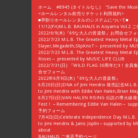
Skip
ホーム
#8945 (タイトルなし)
“Save the 
to
<ホールレンタル前売りチケット利用規約>
content
■早割りホールレンタルのシステムについて■
11/12(Fri)M.L.B. BAUHAUS in Aoyama Vo
2022/6/9(木)『69な大人の音楽祭』お問合せフ
2022/7/23 M.L.B. The Greatest Heavy Metal E
Slayer,Megadeth,SlipKnoT～ presented by MU
2022/7/23 M.L.B. The Greatest Heavy Metal Ep
Roses～ presented by MUSIC LIFE CLUB
2022/7/31(日) 『WILD FLAG 30周年だﾖ！全
合せフォーム
2022年6月9日(木)『69な大人の音楽祭』
6月20日(日)DNA of Jimi Hendrix 発売記念M.L.B.T
to Jimi Hendrix with Eddie Van Halen,Bri
6月27日(日)VAN HALEN RISING 伝説の導火線発売記
Fest！～Remembering Eddie Van Halen～ supp
予約フォーム
7月4日(日)Celebrate Independence Day M.L.B. 
to Jimi Hendrix & Janis Joplin～supported
about
BAUHAUS ご来店予約ページ