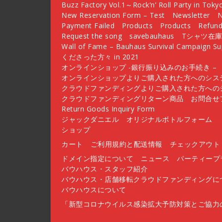
Buzz Factory Vol.1～Rock’n’ Roll Party in Tok
New Reservation Form – Test
Newsletter
N
Payment Failed
Products
Products
Refund
Request the song
savebauhaus
Tシャツ在
Wall of Fame – Bauhaus Survival Campaign 
くださった方々 in 2021
オンラインショップ -銀行振り込みのお手続き –
オンラインショップよりご購入された方へのシス
クラウドファンディングよりご購入された方への
クラウドファンディングリターン商品 お問合せフォーム 
Return Goods Inquiry Form
ジャックダニエル オリジナルボトルフォーム
ショップ
カート
ご利用規約と配送情報
チェックアウト
ドメイン指定について
ニュース
パーティープ
バウハウス・スタッフ紹介
バウハウス・店舗移転クラウドファンディングに
バウハウスについて
「新型コロナウイルス感染拡大予防対策とご協力