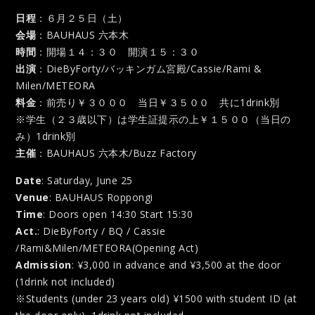
日程
：６月２５日（土）
会場
：BAUHAUS 六本木
時間
：開場１４：３０ 開演１５：３０
出演
：DieByForty/バッキンガム宮殿/Cassie/Rami &
Milen/METEORA
料金
：前売り￥３０００ 当日￥３５００ 共に1drink別
※学生（２３歳以下）は学生証提示の上￥１５００（当日の
み）1drink別
主催
：BAUHAUS 六本木/Buzz Factory
Date
: Saturday, June 25
Venue
: BAUHAUS Roppongi
Time
: Doors open 14:30 Start 15:30
Act.
: DieByForty / BQ / Cassie
/Rami&Milen/METEORA(Opening Act)
Admission
: ¥3,000 in advance and ¥3,500 at the door
(1drink not included)
※Students (under 23 years old) ¥1500 with student ID (at