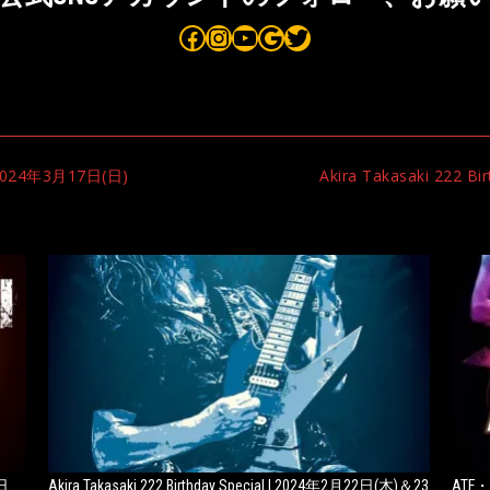
Bauhaus on Facebook
Bauhaus on Instagram
Bauhaus on YouTube
Bauhaus on Google Maps
Bauhaus on Twitter
 2024年3月17日(日)
Akira Takasaki 222 
日
Akira Takasaki 222 Birthday Special | 2024年2月22日(木)＆23
ATF・