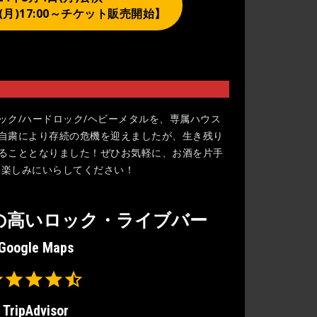
日(月)17:00～チケット販売開始】
ックロック/ハードロック/ヘビーメタルを、専属ハウス
自粛により存続の危機を迎えましたが、生き残り
ることとなりました！ぜひお気軽に、お酒を片手
sis などの名曲を楽しみにいらしてください！
の高いロック・ライブバー
Google Maps
Rating: 4.5 out of 5.
TripAdvisor