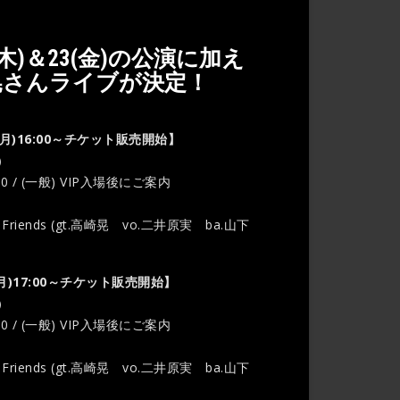
日(木)＆23(金)の公演に加え
晃さんライブが決定！
日(月)16:00～チケット販売開始】
）
00 / (一般) VIP入場後にご案内
nd Friends (gt.高崎晃 vo.二井原実 ba.山下
(月)17:00～チケット販売開始】
）
00 / (一般) VIP入場後にご案内
nd Friends (gt.高崎晃 vo.二井原実 ba.山下