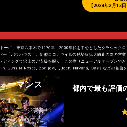
【2024年2月12
e」をモットーに、東京六本木で1970年～2000年代を中心としたクラシ
バー「バウハウス」。新型コロナウイルス感染症拡大防止の為の営業
ンディングで沢山のご支援を賜り、この度リニューアルオープンでき
is Joplin, Guns N’ Roses, Bon Jovi, Queen, Nirvana, Oa
ォーマンス
都内で最も評価
人気曲を
、５ステージ演奏！
⭐
⭐
ト演奏も可能です。
⭐