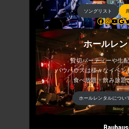
ソングリスト
Bauhaus on Facebook
Bauhaus on Instagram
Bauhaus on YouTube
Bauhaus on Google Maps
Bauhaus on Twitter
ホールレン
貸切パーティーや生
バウハウスは様々なイベン
食べ放題・飲み放題
ホールレンタルについ
Bauh