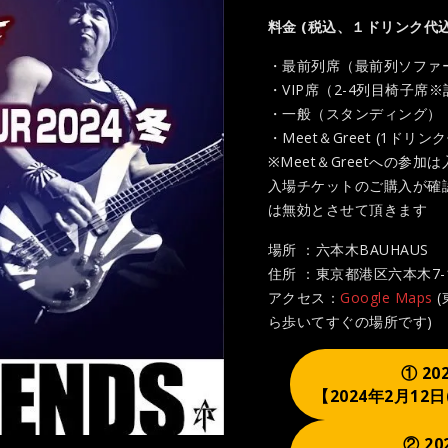
料金 (税込、１ドリンク代込
・最前列席（最前列ソファー
・VIP席（2-4列目椅子席※
・一般（スタンディング）：9
・Meet＆Greet (1ドリンク
※Meet＆Greetへの参
入場チケットのご購入が確認
は無効とさせて頂きます
場所 ：六本木BAUHAUS
住所 ：東京都港区六本木7-
アクセス：
Google Maps
(
ら歩いてすぐの場所です)
① 20
【2024年2月12
② 20