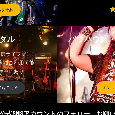
⭐
⭐
席を予約!
⭐
⭐
⭐
⭐
⭐
タル
バウハウス
配信ライブ等
トにご利用可能！
前
コースあり
てはこちら
オン
aus公式SNSアカウントのフォロー、お願