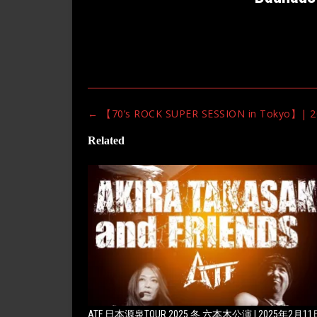
Post
←
【70’s ROCK SUPER SESSION in Tokyo】|
navigation
Related
ATF 日本源泉TOUR 2025 冬 六本木公演 | 2025年2月11