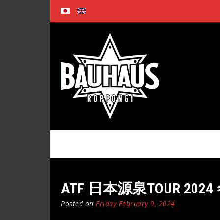
Skip
to
content
ATF 日本源泉TOUR 202
Posted on
Friday February 9, 2024