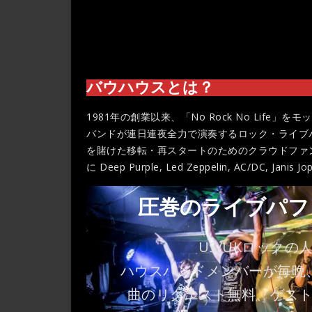
バウハウスとは？
1981年の創業以来、「No Rock No Lif
バンドが連日連夜全力で演奏するロック・ライブ
を賭けた移転・再スタートのためのクラウドファ
に Deep Purple, Led Zeppelin, AC/DC, Jan
圧巻のライブパフ
US/UKロックの
ハウスバンドメンバーが毎晩
曲のリクエスト無料、ゲス