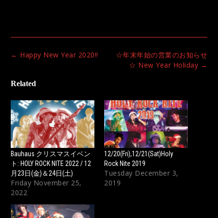
Post
←
Happy New Year 2020!!
☆年末年始の営業のお知らせ
navigation
☆ New Year Holiday
→
Related
Bauhaus クリスマスイベン
12/20(Fri),12/21(Sat)Holy
ト: HOLY ROCK NITE 2022 / 12
Rock Nite 2019
Tuesday December 3,
月23日(金)＆24日(土)
Friday November 25,
2019
2022