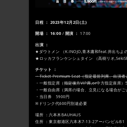
日程 ： 2023年12月2日(土)
開場
：
16:00
/
開演
：
17:00
出演 ：
★ダウトメン （K.INOJO,青木庸和feat.井出ちよ
★ロッカフランケンシュタイン （高樹リオ,SekiShow
チケット ：
・Ticket Premium Seat（指定最前列席
・一般指定席（
指定後方VIP席,or
中方指定座席）5
・一般自由席（満席の場合、立見になる場合がござ
・当日券 5900円
※ドリンク代600円別途必要
場所 ：六本木BAUHAUS
住所 ：東京都港区六本木7-13-2アーバンビルB1