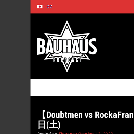
Skip
to
content
【Doubtmen vs RockaFran
日(土)
Posted on
Thursday October 12, 2023