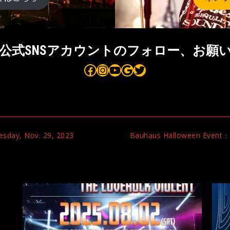
aus公式SNSアカウントのフォロー、お願
Bauhaus on Facebook
Bauhaus on Instagram
Bauhaus on YouTube
Bauhaus on Google Maps
Bauhaus on Twitter
esday, Nov. 29, 2023
Bauhaus Halloween Event：T