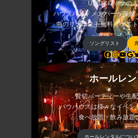
US/UKロックの
ハウスバンドメンバーが毎晩
曲のリクエスト無料、ゲス
ソングリスト
Bauhaus on Facebook
Bauhaus on Instagram
Bauhaus on YouTube
Bauhaus on Google Maps
Bauhaus on Twitter
ホールレン
貸切パーティーや生
バウハウスは様々なイベン
食べ放題・飲み放題
ホールレンタルについ