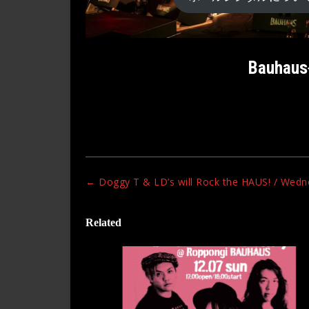
Bauh
Post
←
Doggy T & LD’s will Rock the HAUS! / Wedn
navigation
Related