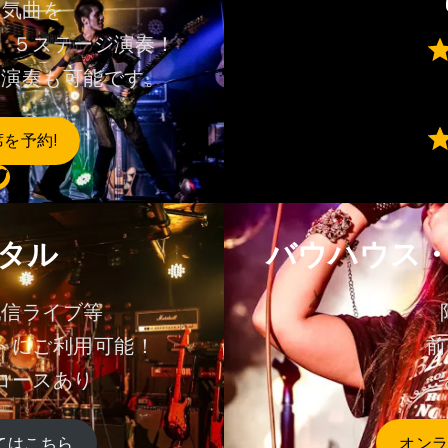
人気曲を
、５ステージ演奏！
⭐
⭐
ト演奏も可能です。
⭐
⭐
⭐
席を予約!
⭐
⭐
⭐
⭐
⭐
タル
バウハウス
配信ライブ等
トにご利用可能！
前
コースあり
てはこちら
オン