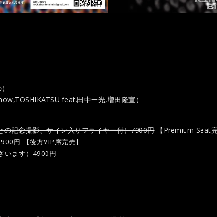
の）
,TOSHIKATSU feat.田中一光,増田隆宣）
、出演者との記念撮影、サイン入りフライヤー付）7900円
【Premium Sea
900円 【後方VIP席完売】
います）4900円