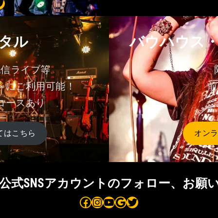
⭐
⭐
⭐
タル
バウハウス
配信ライブ等
トにご利用可能！
前
コースあり
てはこちら
オン
aus公式SNSアカウントのフォロー、お願
Bauhaus on Facebook
Bauhaus on Instagram
Bauhaus on YouTube
Bauhaus on Google Maps
Bauhaus on Twitter