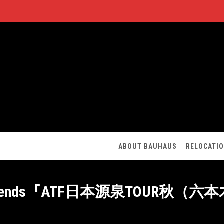
ABOUT BAUHAUS
RELOCATI
i &Friends『ATF日本源泉TOUR秋（