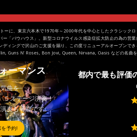
e」をモットーに、東京六本木で1970年～2000年代を中心としたクラシ
バー「バウハウス」。新型コロナウイルス感染症拡大防止の為の営業
ンディングで沢山のご支援を賜り、この度リニューアルオープンでき
is Joplin, Guns N’ Roses, Bon Jovi, Queen, Nirvana, Oa
ォーマンス
都内で最も評価
人気曲を
、５ステージ演奏！
⭐
⭐
ト演奏も可能です。
⭐
⭐
⭐
席を予約!
⭐
⭐