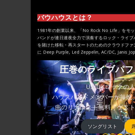
バウハウスとは？
1981年の創業以来、「No Rock No Lif
バンドが連日連夜全力で演奏するロック・ライブ
を賭けた移転・再スタートのためのクラウドファ
に Deep Purple, Led Zeppelin, AC/DC, Jan
圧巻のライブパフ
US/UKロックの
ハウスバンドメンバーが毎晩
曲のリクエスト無料、ゲス
ソングリスト