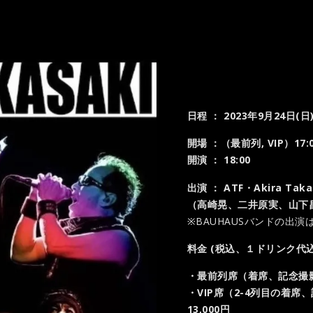
日程 ： 2023年9月24日(日
開場
：
（最前列, VIP）17:
開演
：
18:00
出演 ： ATF・Akira Takas
（高崎晃、二井原実、山下昌
※BAUHAUSバンドの出演
料金 (税込、１ドリンク代込
・最前列席（着席、記念撮影
・VIP席（2-4列目の着席、
13,000円