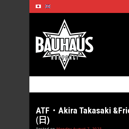
Skip
to
content
ATF・Akira Takasak
(日)
Posted on
Monday August 7, 2023