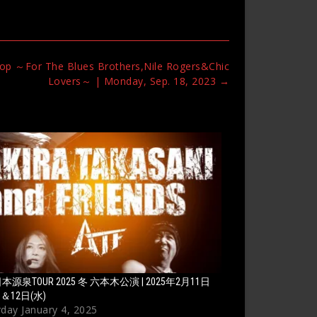
op ～For The Blues Brothers,Nile Rogers&Chic
Lovers～ | Monday, Sep. 18, 2023
→
日本源泉TOUR 2025 冬 六本木公演 | 2025年2月11日
)＆12日(水)
rday January 4, 2025