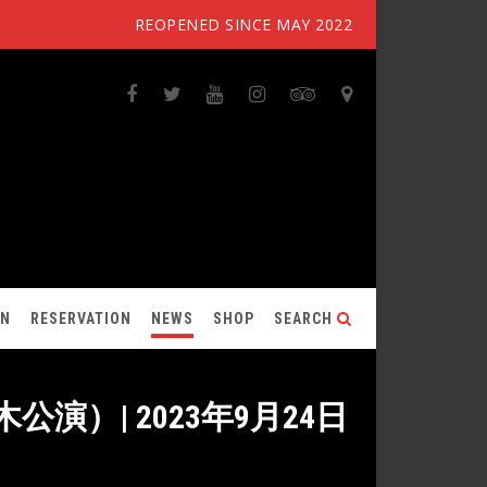
REOPENED SINCE MAY 2022
ON
RESERVATION
NEWS
SHOP
SEARCH
六本木公演）| 2023年9月24日