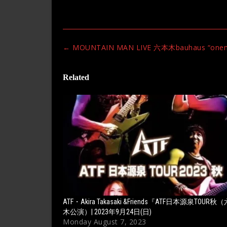
Post
←
MOUNTAIN MAN LIVE 六本木bauhaus “onem
navigation
Related
ATF・Akira Takasaki &Friends『ATF日本源泉TOUR秋
木公演）| 2023年9月24日(日)
Monday August 7, 2023