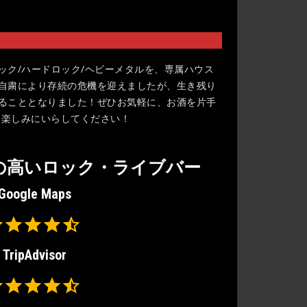
ックロック/ハードロック/ヘビーメタルを、専属ハウス
自粛により存続の危機を迎えましたが、生き残り
ることとなりました！ぜひお気軽に、お酒を片手
sis などの名曲を楽しみにいらしてください！
の高いロック・ライブバー
Google Maps
Rating: 4.5 out of 5.
TripAdvisor
Rating: 4.5 out of 5.