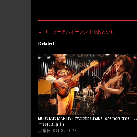
Post
←
リニューアルオープンまであと少し！
navigation
Related
MOUNTAIN MAN LIVE 六本木bauhaus “onemore time” | 2
年9月23日(土)
火曜日 8月 8, 2023