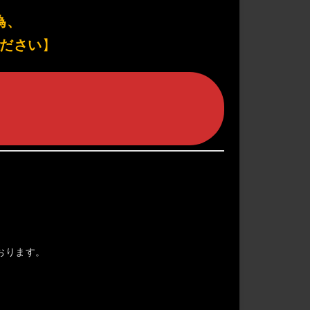
為、
ください
】
おります。