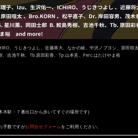
ICHIRO、うじきつよし、近藤将大、なかの綾、中沢ノブヨシ、原田喧太
樹、吉池千秋、Tb.原田彩香、Tp.山本見、Perc.はたけやま裕
本木駅・７番出口から歩いてすぐの場所です)
お手数ですが
お問合せフォーム
をご利用ください。