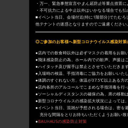
・万一、緊急事態宣言や
まん延防止
等重点措置に
・不可抗力による中止以外はいかなる場合でも払
■イベント当日、会場付近(特に1階部分)でたむ
他テナントの迷惑となりますのでご遠慮ください
◎ご参加のお客様へ新型コロナウイルス感染対策
●店内での飲食時以外は必ずマスクの着用をお願
●飛沫感染防止の為、ホール内での歓声、声援は
●ハイタッチ及び握手は禁止とさせていただきま
●入場時の検温、手指消毒にご協力をお願いいた
●体調のすぐれない方、体温が37.5℃以上ある
●店内各所のアルコールでこまめな手指消毒を行
●ソーシャルディスタンスの確保の為、席の移動
●新型コロナウイルスの感染拡大状況によっては
●イベント当日、混雑が予想される場合は、密を
充分な間隔をとりお待ちいただくようお願い致し
●
BAUHAUSの感染防止対策